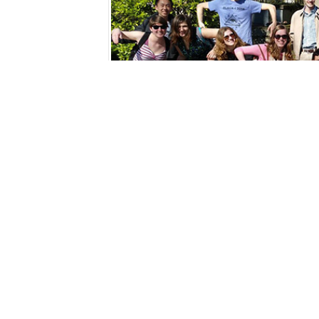
Kosova’da Üniversite F
GOOGLE+ PAYLAŞ
FAC
Sizde yurtdışında eğitim almak istemez misini
seçenekleri arasında en uygun fiyatlara sahip
için son derece avantajlı bir eğitim seçeneği