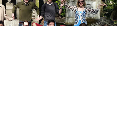
iyatları
EBOOK’TA PAYLAŞ
TWİTTER’DA PAYLAŞ
z? Hayalleriniz artık bir adım ötenizde. Yurtdışında eğitim
 olan ülke Kosova’dır. Balkanlarda yer alan bu ülke sizler
 sunmaktadır. Arnavutça, Sırpça resmi dilleridir. Arnavutça