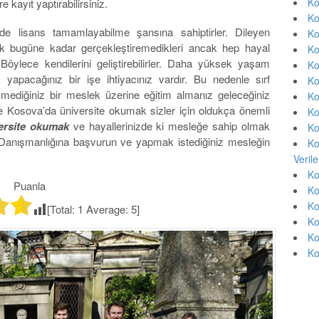
Ko
 kayıt yaptırabilirsiniz.
Ko
rde lisans tamamlayabilme şansına sahiptirler. Dileyen
Ko
rak bugüne kadar gerçekleştiremedikleri ancak hep hayal
Ko
r. Böylece kendilerini geliştirebilirler. Daha yüksek yaşam
Ko
 yapacağınız bir işe ihtiyacınız vardır. Bu nedenle sırf
Ko
vmediğiniz bir meslek üzerine eğitim almanız geleceğiniz
Ko
le Kosova’da üniversite okumak sizler için oldukça önemli
Ko
ersite okumak
ve hayallerinizde ki mesleğe sahip olmak
Ko
m Danışmanlığına başvurun ve yapmak istediğiniz mesleğin
Ko
Veril
Ko
Puanla
Ko
Ko
[Total:
1
Average:
5
]
Ko
Ko
Ko