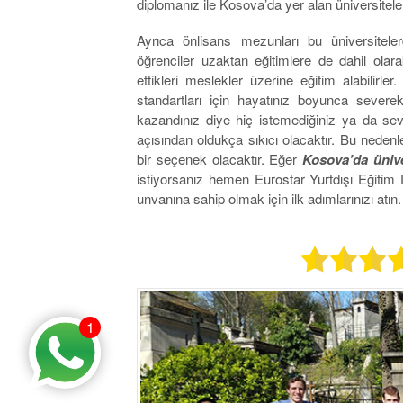
diplomanız ile Kosova’da yer alan üniversitelere
Ayrıca önlisans mezunları bu üniversitele
öğrenciler uzaktan eğitimlere de dahil ola
ettikleri meslekler üzerine eğitim alabilirle
standartları için hayatınız boyunca severek
kazandınız diye hiç istemediğiniz ya da se
açısından oldukça sıkıcı olacaktır. Bu neden
bir seçenek olacaktır. Eğer
Kosova’da üniv
istiyorsanız hemen Eurostar Yurtdışı Eğiti
unvanına sahip olmak için ilk adımlarınızı atın.
1