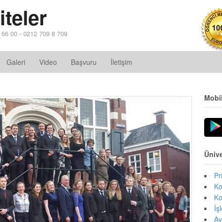
teler
4 66 00 - 0212 709 8 709
Galeri
Video
Başvuru
İletişim
Mobi
Ünive
Pr
Ko
Ko
İş
Av