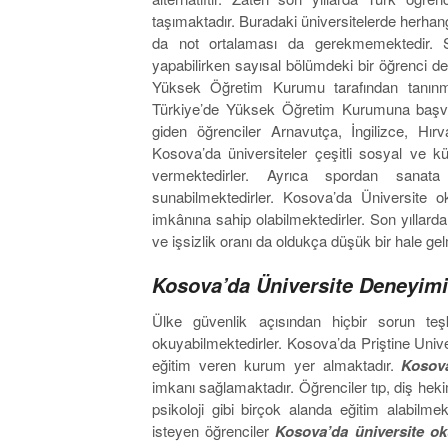
taşımaktadır. Buradaki üniversitelerde herhan
da not ortalaması da gerekmemektedir. S
yapabilirken sayısal bölümdeki bir öğrenci de
Yüksek Öğretim Kurumu tarafından tanınmakt
Türkiye’de Yüksek Öğretim Kurumuna başvura
giden öğrenciler Arnavutça, İngilizce, Hır
Kosova’da üniversiteler çeşitli sosyal ve kü
vermektedirler. Ayrıca spordan sanata
sunabilmektedirler. Kosova’da Üniversite o
imkânına sahip olabilmektedirler. Son yıllard
ve işsizlik oranı da oldukça düşük bir hale gelm
Kosova’da Üniversite Deneyimi
Ülke güvenlik açısından hiçbir sorun teşk
okuyabilmektedirler. Kosova’da Priştine Univer
eğitim veren kurum yer almaktadır.
Kosov
imkanı sağlamaktadır. Öğrenciler tıp, diş hekim
psikoloji gibi birçok alanda eğitim alabilm
isteyen öğrenciler
Kosova’da üniversite o