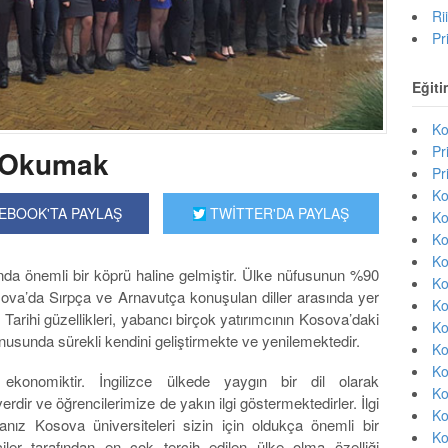
Ri
Pr
Eğiti
Ko
Pr
e Okumak
Pr
Ko
EBOOK'TA PAYLAŞ
TWİTTER'DA PAYLAŞ
Ko
Ko
Ko
nda önemli bir köprü haline gelmiştir. Ülke nüfusunun %90
Ko
ova’da Sırpça ve Arnavutça konuşulan diller arasında yer
Ko
 Tarihi güzellikleri, yabancı birçok yatırımcının Kosova’daki
Ko
konusunda sürekli kendini geliştirmekte ve yenilemektedir.
Ko
Ko
 ekonomiktir. İngilizce ülkede yaygın bir dil olarak
Ko
dir ve öğrencilerimize de yakın ilgi göstermektedirler. İlgi
Ko
ız Kosova üniversiteleri sizin için oldukça önemli bir
Ko
nciler tarafından en çok tercih edilen ülke olma özelliği