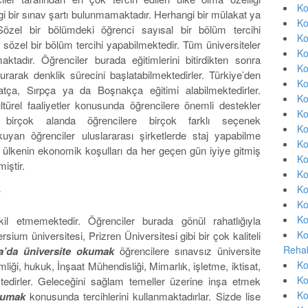
Ko
gi bir sınav şartı bulunmamaktadır. Herhangi bir mülakat ya
Ko
özel bir bölümdeki öğrenci sayısal bir bölüm tercihi
Ko
 sözel bir bölüm tercihi yapabilmektedir. Tüm üniversiteler
Ko
adır. Öğrenciler burada eğitimlerini bitirdikten sonra
Ko
rak denklik sürecini başlatabilmektedirler. Türkiye’den
Ko
vatça, Sırpça ya da Boşnakça eğitimi alabilmektedirler.
Ko
ltürel faaliyetler konusunda öğrencilere önemli destekler
Ko
 birçok alanda öğrencilere birçok farklı seçenek
Ko
kuyan öğrenciler uluslararası şirketlerde staj yapabilme
Ko
a ülkenin ekonomik koşulları da her geçen gün iyiye gitmiş
Ko
iştir.
Ko
Ko
Ko
Ko
il etmemektedir. Öğrenciler burada gönül rahatlığıyla
Ko
sium üniversitesi, Prizren Üniversitesi gibi bir çok kaliteli
Rehab
a’da üniversite okumak
öğrencilere sınavsız üniversite
Ko
liği, hukuk, İnşaat Mühendisliği, Mimarlık, işletme, iktisat,
Ko
ektedirler. Geleceğini sağlam temeller üzerine inşa etmek
Ko
kumak
konusunda tercihlerini kullanmaktadırlar. Sizde lise