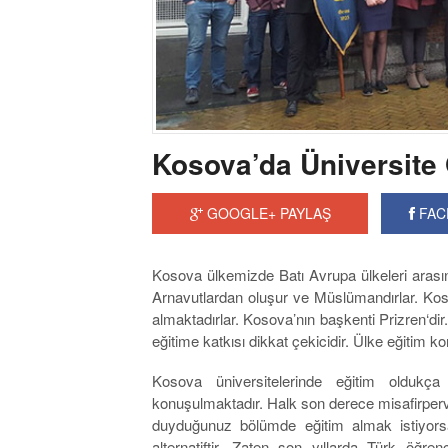
Kosova’da Üniversit
GOOGLE+ PAYLAŞ
FAC
Kosova ülkemizde Batı Avrupa ülkeleri arası
Arnavutlardan oluşur ve Müslümandırlar. Kos
almaktadırlar. Kosova’nın başkenti Prizren‘dir.
eğitime katkısı dikkat çekicidir. Ülke eğitim 
Kosova üniversitelerinde eğitim oldukça
konuşulmaktadır. Halk son derece misafirperver
duyduğunuz bölümde eğitim almak istiyorsan
alternatiftir. Zaten son yıllarda Türk öğre