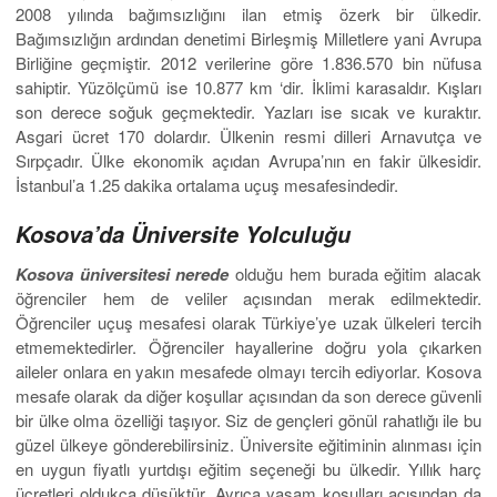
2008 yılında bağımsızlığını ilan etmiş özerk bir ülkedir.
Bağımsızlığın ardından denetimi Birleşmiş Milletlere yani Avrupa
Birliğine geçmiştir. 2012 verilerine göre 1.836.570 bin nüfusa
sahiptir. Yüzölçümü ise 10.877 km ‘dir. İklimi karasaldır. Kışları
son derece soğuk geçmektedir. Yazları ise sıcak ve kuraktır.
Asgari ücret 170 dolardır. Ülkenin resmi dilleri Arnavutça ve
Sırpçadır. Ülke ekonomik açıdan Avrupa’nın en fakir ülkesidir.
İstanbul’a 1.25 dakika ortalama uçuş mesafesindedir.
Kosova’da Üniversite Yolculuğu
Kosova üniversitesi nerede
olduğu hem burada eğitim alacak
öğrenciler hem de veliler açısından merak edilmektedir.
Öğrenciler uçuş mesafesi olarak Türkiye’ye uzak ülkeleri tercih
etmemektedirler. Öğrenciler hayallerine doğru yola çıkarken
aileler onlara en yakın mesafede olmayı tercih ediyorlar. Kosova
mesafe olarak da diğer koşullar açısından da son derece güvenli
bir ülke olma özelliği taşıyor. Siz de gençleri gönül rahatlığı ile bu
güzel ülkeye gönderebilirsiniz. Üniversite eğitiminin alınması için
en uygun fiyatlı yurtdışı eğitim seçeneği bu ülkedir. Yıllık harç
ücretleri oldukça düşüktür. Ayrıca yaşam koşulları açısından da