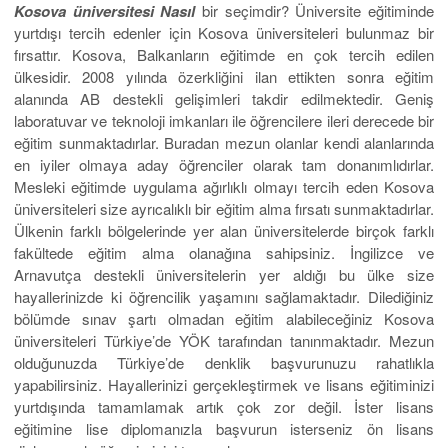
Kosova üniversitesi Nasıl
bir seçimdir? Üniversite eğitiminde
yurtdışı tercih edenler için Kosova üniversiteleri bulunmaz bir
fırsattır. Kosova, Balkanların eğitimde en çok tercih edilen
ülkesidir. 2008 yılında özerkliğini ilan ettikten sonra eğitim
alanında AB destekli gelişimleri takdir edilmektedir. Geniş
laboratuvar ve teknoloji imkanları ile öğrencilere ileri derecede bir
eğitim sunmaktadırlar. Buradan mezun olanlar kendi alanlarında
en iyiler olmaya aday öğrenciler olarak tam donanımlıdırlar.
Mesleki eğitimde uygulama ağırlıklı olmayı tercih eden Kosova
üniversiteleri size ayrıcalıklı bir eğitim alma fırsatı sunmaktadırlar.
Ülkenin farklı bölgelerinde yer alan üniversitelerde birçok farklı
fakültede eğitim alma olanağına sahipsiniz. İngilizce ve
Arnavutça destekli üniversitelerin yer aldığı bu ülke size
hayallerinizde ki öğrencilik yaşamını sağlamaktadır. Dilediğiniz
bölümde sınav şartı olmadan eğitim alabileceğiniz Kosova
üniversiteleri Türkiye’de YÖK tarafından tanınmaktadır. Mezun
olduğunuzda Türkiye’de denklik başvurunuzu rahatlıkla
yapabilirsiniz. Hayallerinizi gerçekleştirmek ve lisans eğitiminizi
yurtdışında tamamlamak artık çok zor değil. İster lisans
eğitimine lise diplomanızla başvurun isterseniz ön lisans