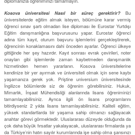
diplomanızla öğreniminizi tamamlayın.
Kosova üniversitesi Nasıl
bir süreç gerektirir?
Bu
üniversitelerde eğitim almak isteyen, bölümüne karar vermiş
öğrenci sınav şartı olmadan lise diploması ile Eurostar Yurtdışı
Eğitim danışmanlığına başvurusunu yapar. Eurostar öğrenci
adına tüm kayıt, oturum başvuru işlemlerini gerçekleştirerek,
öğrencinin konaklamasını dahi önceden ayarlar. Öğrenci ülkeye
gittiğinde her şey hazırdır. Kayıt sonrası evrak çevirileri, noter
onayları gibi işlemlerde zaman kaybetmeden danışmanlık
hizmetinden hemen yararlanın. Kosova üniversitelerine
kendinize bir yer ayırmak ve üniversiteli olmak için sene kaybı
yaşamanıza gerek yok. Priştine universium üniversitesinde
İngilizce bölümlerde siz de öğrenim görebilirsiniz. Hukuk,
Mimarlık, İnşaat Mühendisliği alanlarında lisans öğreniminizi
tamamlayabilirsiniz. Ayrıca ilgili ön lisans programlarını
bitirdiyseniz 2 yılda lisans tamamlayabilirsiniz. Kaliteli eğitim,
yüksek standartlarda bir yaşama sahip olmanızı sağlayacak
anahtar görevi görmektedir. Uluslararası düzeyde olduğunda da
çok daha büyük fırsatlar yakalayacak, uluslararası firmalarda ya
da Türkiye’nin hatırı sayılır kurumlarında işe sahip olma şansınızı