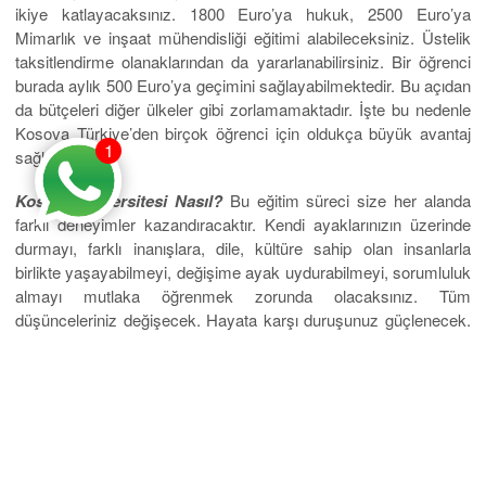
ikiye katlayacaksınız. 1800 Euro’ya hukuk, 2500 Euro’ya
Mimarlık ve inşaat mühendisliği eğitimi alabileceksiniz. Üstelik
taksitlendirme olanaklarından da yararlanabilirsiniz. Bir öğrenci
burada aylık 500 Euro’ya geçimini sağlayabilmektedir. Bu açıdan
da bütçeleri diğer ülkeler gibi zorlamamaktadır. İşte bu nedenle
Kosova Türkiye’den birçok öğrenci için oldukça büyük avantaj
1
sağlamaktadır.
Kosova üniversitesi Nasıl?
Bu eğitim süreci size her alanda
farklı deneyimler kazandıracaktır. Kendi ayaklarınızın üzerinde
durmayı, farklı inanışlara, dile, kültüre sahip olan insanlarla
birlikte yaşayabilmeyi, değişime ayak uydurabilmeyi, sorumluluk
almayı mutlaka öğrenmek zorunda olacaksınız. Tüm
düşünceleriniz değişecek. Hayata karşı duruşunuz güçlenecek.
Öz güveniniz artacak. En önemlisi sevdiğiniz, hayalini
kurduğunuz meslek ile ilgili akademik eğitim almış olacaksınız.
Çağdaş, demokratik akademisyenlerin ışığında kendinizi
yetiştireceksiniz. Hemen kayıt olun. Geleceğinizi değiştirin.