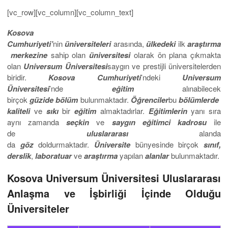
[vc_row][vc_column][vc_column_text]
Kosova
Cumhuriyeti’
nin
üniversiteleri
arasında,
ülkedeki
ilk
araştırma
merkezine
sahip olan
üniversitesi
olarak ön plana çıkmakta
olan
Universum
Üniversitesi
saygın ve prestijli üniversitelerden
biridir.
Kosova Cumhuriyeti
’ndeki
Universum
Üniversitesi
’nde
eğitim
alınabilecek
birçok
güzide
bölüm
bulunmaktadır.
Öğrenciler
bu
bölümlerde
kaliteli
ve
sıkı
bir
eğitim
almaktadırlar.
Eğitimlerin
yanı sıra
aynı zamanda
seçkin
ve
saygın
eğitimci
kadrosu
ile
de
uluslararası
alanda
da
göz
doldurmaktadır.
Üniversite
bünyesinde birçok
sınıf,
derslik
,
laboratuar
ve
araştırma
yapılan
alanlar
bulunmaktadır.
Kosova Universum Üniversitesi Uluslararası
Anlaşma ve İşbirliği İçinde Olduğu
Üniversiteler