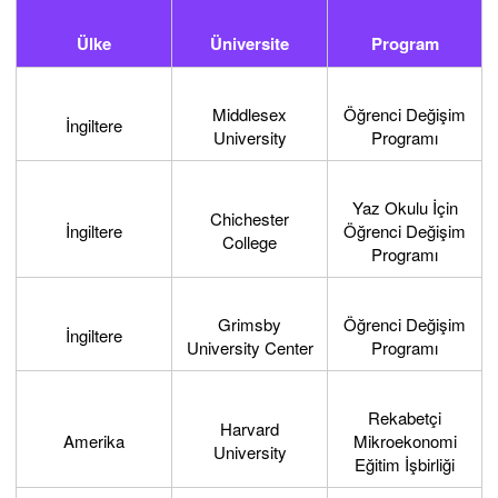
Ülke
Üniversite
Program
Middlesex
Öğrenci Değişim
İngiltere
University
Programı
Yaz Okulu İçin
Chichester
İngiltere
Öğrenci Değişim
College
Programı
Grimsby
Öğrenci Değişim
İngiltere
University Center
Programı
Rekabetçi
Harvard
Amerika
Mikroekonomi
University
Eğitim İşbirliği