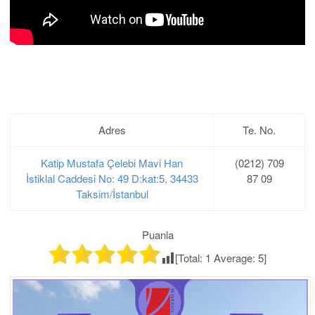
Adres
Te. No.
Katip Mustafa Çelebi Mavi Han
(0212) 709
İstiklal Caddesi No: 49 D:kat:5, 34433
87 09
Taksim/İstanbul
Puanla
[Total:
1
Average:
5
]