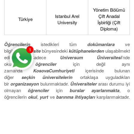
Yönetim Bölümü
Istanbul Arel
Çift Anadal
Türkiye
University
İşbirliği (Çift
Diploma)
Öğrencilerin
istedikleri tüm
dokümanlara
ve
1
bilgilere
üniversite
bünyesindeki
kütüphanelerden
ulaşabilmekt
edirler. Sadece
Universum Üniversitesi
’nde
okuyan
öğrenciler
için değil aynı
zamanda
Kosova
Cumhuriyeti
içerisinde bulunan
diğer
seçkin
üniversitelerin
ortaklaşa uyguladıkları
bir
organizasyon
bulunmaktadır.
Üniversiteler
arası durumu iyi
olmayan
öğrenciler
için
burslar
ayarlanmakta
, o
öğrencilerin
okul
,
yurt
ve
barınma
ihtiyaçları
karşılanmaktadır.
Aynı zamanda
sağlık
ihtiyaçları
için
de
gereken
tüm
işlemler
gerçekleştirilmektedir.
Sıkça Sorulan Sorular