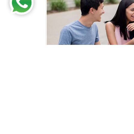
Kosova Üniversiteleri 
GOOGLE+ PAYLAŞ
FAC
Son yılların en popüler bölümlerinden psiko
puana sahip eşit ağırlık alanında ki tercihle