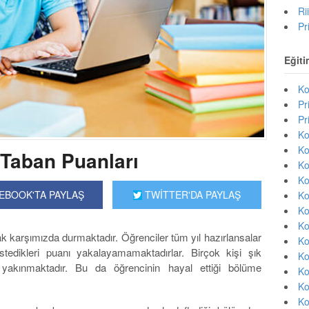
Ri
Pr
Eğiti
Ko
Pr
Pr
Ko
Ko
 Taban Puanları
Ko
Ko
EBOOK'TA PAYLAŞ
TWİTTER'DA PAYLAŞ
Ko
Ko
Ko
ak karşımızda durmaktadır. Öğrenciler tüm yıl hazırlansalar
Ko
istedikleri puanı yakalayamamaktadırlar. Birçok kişi şık
Ko
 yakınmaktadır. Bu da öğrencinin hayal ettiği bölüme
Ko
Ko
Ko