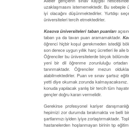
Aileler gençlerin sınav kaygısı neticesi
uzaklaşmasını istememektedir. Bu sebeple ü
iyi olacağını düşünmektedirler. Yurtdışı s
üniversiteleri tercih etmektedirler.
Kosova üniversiteleri taban puanları
açısın
taban ya da tavan puan aramamaktadır.
Ko
öğrenci hiçbir koşul gerekmeden istediği böl
son derece uygun yıllık harç ücretleri ile aile 
Öğrenciler bu üniversitelerde birçok bölümde İ
yeni bir dil öğrenme zorunluluğu ortadan 
tanınmaktadır. Öğrenciler mezun oldukla
alabilmektedirler. Puan ve sınav şartsız eğiti
yetti diye okumak zorunda kalmayacaksınız.
konuda yapılacak yanlış bir tercih tüm hayatı
gençler doğru kararı vermelidir.
Gerekirse profesyonel kariyer danışmanlığ
hepimizi zor durumda bırakmakta ve belli b
şartlarımızı iyiden iyiye zorlaştırmaktadır. 
hastanelerden hoşlanmayan birinin tıp eğiti