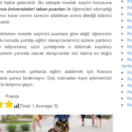
Ko
et haline gelecektir. Bu sebeple meslek seçimi konusuna
Ko
va üniversiteleri taban puanları
ile öğrencileri sıkmadığı
Ko
enci karar verme sürecini atlattıktan sonra dilediği bölümü
Ko
ektir.
Ko
Ko
elirlerken meslek seçimini puanlara göre değil; öğrencinin
Ko
 Bu konuda yurtdışı eğitim danışmanlarımız sizlere yardımcı
Ko
ediyorsanız sizin yurtdışında o bölümde kaydınızı
Ko
 sizlerin yanında olacak danışmanlar sizi daima en doğru
Ko
Veril
ve ekonomik şartlarda eğitim alabilmek için Kosova
Ko
ği asla şansa bırakmayın. Geç kalmadan kayıt işlemlerinizi
Ko
la iletişime geçin.
Ko
Ko
Puanla
Ko
Ko
[Total:
1
Average:
5
]