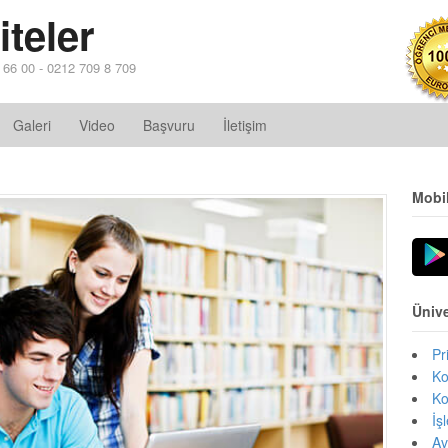
teler
4 66 00 - 0212 709 8 709
Galeri
Video
Başvuru
İletişim
Mobi
Ünive
Pr
Ko
Ko
İş
Av