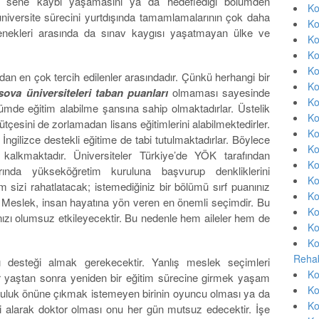
nde sene kaybı yaşamasını ya da hedeflediği bölümden
Ko
niversite sürecini yurtdışında tamamlamalarının çok daha
Ko
eçenekleri arasında da sınav kaygısı yaşatmayan ülke ve
Ko
Ko
Ko
dan en çok tercih edilenler arasındadır. Çünkü herhangi bir
Ko
sova üniversiteleri taban puanları
olmaması sayesinde
Ko
ümde eğitim alabilme şansına sahip olmaktadırlar. Üstelik
Ko
bütçesini de zorlamadan lisans eğitimlerini alabilmektedirler.
Ko
ngilizce destekli eğitime de tabi tutulmaktadırlar. Böylece
Ko
kalkmaktadır. Üniversiteler Türkiye’de YÖK tarafından
Ko
rında yükseköğretim kuruluna başvurup denkliklerini
Ko
m sizi rahatlatacak; istemediğiniz bir bölümü sırf puanınız
Ko
 Meslek, insan hayatına yön veren en önemli seçimdir. Bu
Ko
nızı olumsuz etkileyecektir. Bu nedenle hem aileler hem de
Ko
Ko
Rehab
ı desteği almak gerekecektir. Yanlış meslek seçimleri
Ko
ir yaştan sonra yeniden bir eğitim sürecine girmek yaşam
Ko
Topluluk önüne çıkmak istemeyen birinin oyuncu olması ya da
Ko
mi alarak doktor olması onu her gün mutsuz edecektir. İşe