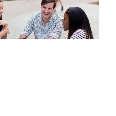
Psikoloji
EBOOK’TA PAYLAŞ
TWİTTER’DA PAYLAŞ
loji Türkiye’de günümüzde tercih kılavuzunda ki en yüksek
r arasında yer almaktadır. Birçok öğrenci bu alanda eğitim