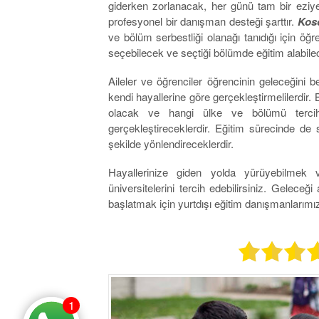
giderken zorlanacak, her günü tam bir eziy
profesyonel bir danışman desteği şarttır.
Koso
ve bölüm serbestliği olanağı tanıdığı için öğr
seçebilecek ve seçtiği bölümde eğitim alabilec
Aileler ve öğrenciler öğrencinin geleceğini b
kendi hayallerine göre gerçekleştirmelilerdir.
olacak ve hangi ülke ve bölümü tercih 
gerçekleştireceklerdir. Eğitim sürecinde de
şekilde yönlendireceklerdir.
Hayallerinize giden yolda yürüyebilmek 
üniversitelerini tercih edebilirsiniz. Gelece
başlatmak için yurtdışı eğitim danışmanlarımız
1