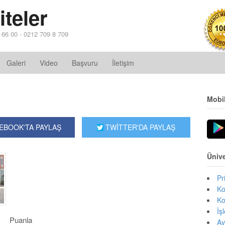
teler
4 66 00 - 0212 709 8 709
Galeri
Video
Başvuru
İletişim
Mobi
EBOOK'TA PAYLAŞ
TWİTTER'DA PAYLAŞ
Ünive
Pr
Ko
Ko
İş
Puanla
Av