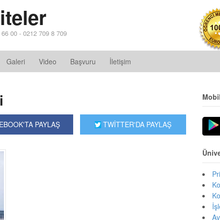
teler
4 66 00 - 0212 709 8 709
Galeri
Video
Başvuru
İletişim
i
Mobi
EBOOK'TA PAYLAŞ
TWİTTER'DA PAYLAŞ
Ünive
Pr
Ko
Ko
İş
Av